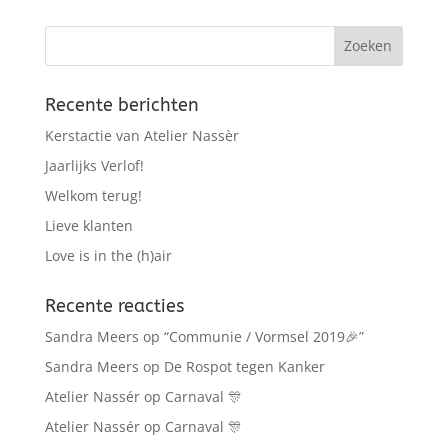
Recente berichten
Kerstactie van Atelier Nassèr
Jaarlijks Verlof!
Welkom terug!
Lieve klanten
Love is in the (h)air
Recente reacties
Sandra Meers
op
“Communie / Vormsel 2019🎉”
Sandra Meers
op
De Rospot tegen Kanker
Atelier Nassér
op
Carnaval 🎊
Atelier Nassér
op
Carnaval 🎊