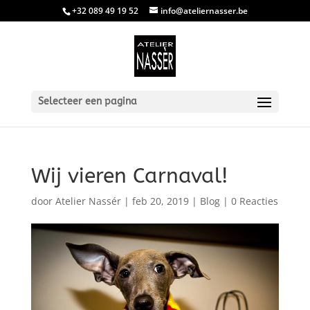
+32 089 49 19 52
info@ateliernasser.be
Selecteer een pagina
Wij vieren Carnaval!
door
Atelier Nassér
|
feb 20, 2019
|
Blog
|
0 Reacties