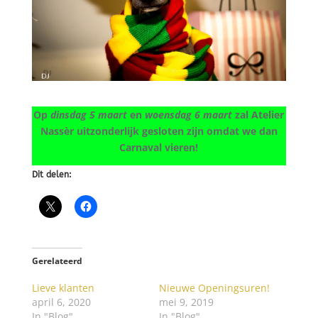
Op
dinsdag 5 maart
en
woensdag 6 maart
zal Atelier
Nassèr uitzonderlijk gesloten zijn omdat we dan
Carnaval vieren!
Dit delen:
Gerelateerd
Lieve klanten
Nieuwe Openingsuren!
april 6, 2020
mei 9, 2019
In "Blog"
In "Blog"