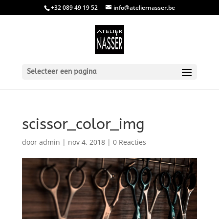
+32 089 49 19 52
info@ateliernasser.be
Selecteer een pagina
scissor_color_img
door
admin
|
nov 4, 2018
|
0 Reacties