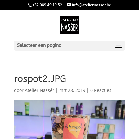
+32 089 49 19 52
info@ateliernasser.be
Selecteer een pagina
rospot2.JPG
door
Atelier Nassér
|
mrt 28, 2019
|
0 Reacties