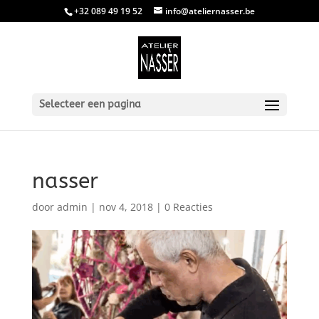
+32 089 49 19 52
info@ateliernasser.be
Selecteer een pagina
nasser
door
admin
|
nov 4, 2018
|
0 Reacties