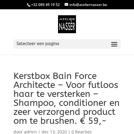
+32 089 49 19 52
info@ateliernasser.be
Selecteer een pagina
Kerstbox Bain Force
Architecte – Voor futloos
haar te versterken –
Shampoo, conditioner en
zeer verzorgend product
om te brushen. € 59,-
door
admin
|
dec 13, 2020
|
0 Reacties