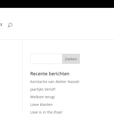
ct
Recente berichten
Kerstactie van Atelier Nassèr
Jaarlijks Verlof!
Welkom terug!
Lieve klanten
Love is in the (h)air