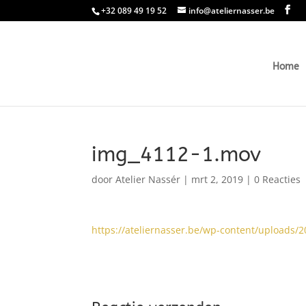
+32 089 49 19 52
info@ateliernasser.be
Home
img_4112-1.mov
door
Atelier Nassér
|
mrt 2, 2019
|
0 Reacties
https://ateliernasser.be/wp-content/uploads/