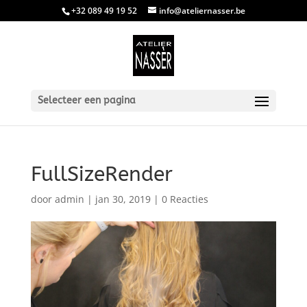
+32 089 49 19 52
info@ateliernasser.be
Selecteer een pagina
FullSizeRender
door
admin
|
jan 30, 2019
|
0 Reacties