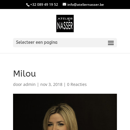
+32 089 49 19 52
info@ateliernasser.be
Selecteer een pagina
Milou
door
admin
|
nov 3, 2018
|
0 Reacties